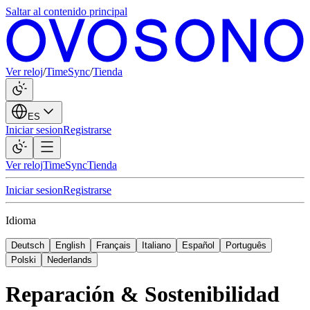
Saltar al contenido principal
Ver reloj
/
TimeSync
/
Tienda
ES
Iniciar sesion
Registrarse
Ver reloj
TimeSync
Tienda
Iniciar sesion
Registrarse
Idioma
Deutsch
English
Français
Italiano
Español
Português
Polski
Nederlands
Reparación & Sostenibilidad