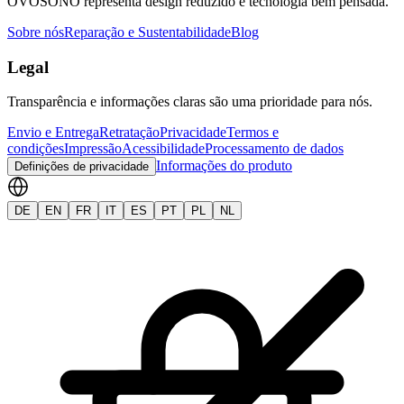
OVOSONO representa design reduzido e tecnologia bem pensada.
Sobre nós
Reparação e Sustentabilidade
Blog
Legal
Transparência e informações claras são uma prioridade para nós.
Envio e Entrega
Retratação
Privacidade
Termos e
condições
Impressão
Acessibilidade
Processamento de dados
Informações do produto
Definições de privacidade
DE
EN
FR
IT
ES
PT
PL
NL