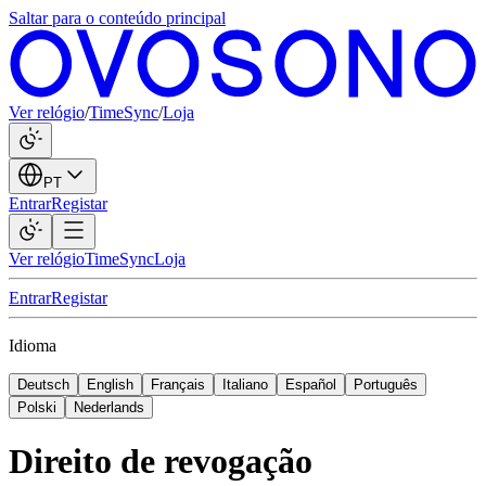
Saltar para o conteúdo principal
Ver relógio
/
TimeSync
/
Loja
PT
Entrar
Registar
Ver relógio
TimeSync
Loja
Entrar
Registar
Idioma
Deutsch
English
Français
Italiano
Español
Português
Polski
Nederlands
Direito de revogação