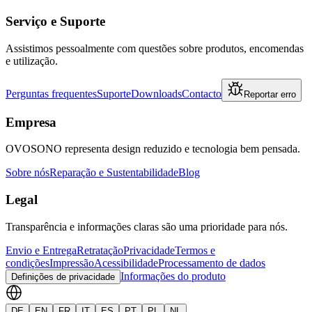
Serviço e Suporte
Assistimos pessoalmente com questões sobre produtos, encomendas
e utilização.
Perguntas frequentes
Suporte
Downloads
Contacto
Reportar erro
Empresa
OVOSONO representa design reduzido e tecnologia bem pensada.
Sobre nós
Reparação e Sustentabilidade
Blog
Legal
Transparência e informações claras são uma prioridade para nós.
Envio e Entrega
Retratação
Privacidade
Termos e
condições
Impressão
Acessibilidade
Processamento de dados
Informações do produto
Definições de privacidade
DE
EN
FR
IT
ES
PT
PL
NL