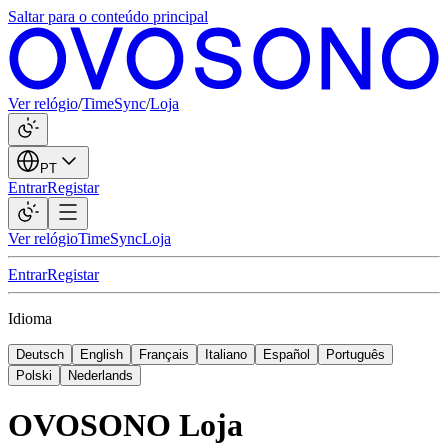
Saltar para o conteúdo principal
Ver relógio
/
TimeSync
/
Loja
PT
Entrar
Registar
Ver relógio
TimeSync
Loja
Entrar
Registar
Idioma
Deutsch
English
Français
Italiano
Español
Português
Polski
Nederlands
OVOSONO Loja