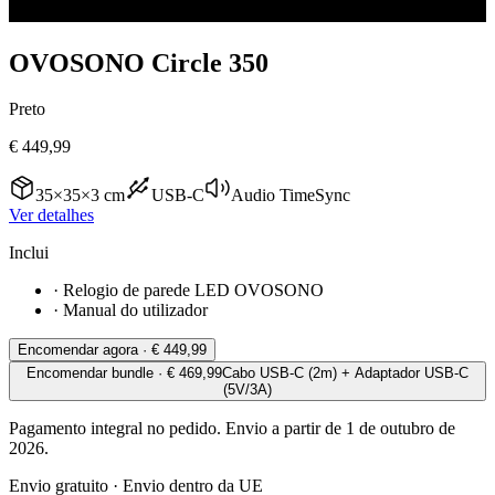
OVOSONO Circle 350
Preto
€ 449,99
35×35×3 cm
USB-C
Audio TimeSync
Ver detalhes
Inclui
·
Relogio de parede LED OVOSONO
·
Manual do utilizador
Encomendar agora
·
€ 449,99
Encomendar bundle
·
€ 469,99
Cabo USB-C (2m)
+
Adaptador USB-C
(5V/3A)
Pagamento integral no pedido. Envio a partir de 1 de outubro de
2026.
Envio gratuito
·
Envio dentro da UE