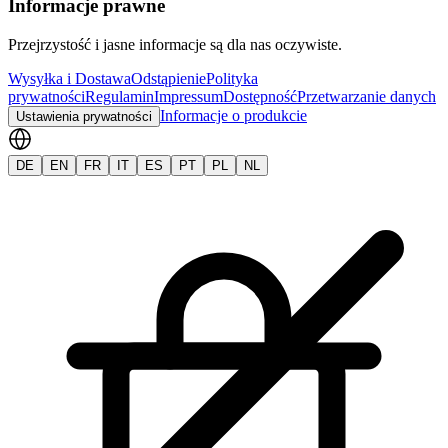
Informacje prawne
Przejrzystość i jasne informacje są dla nas oczywiste.
Wysyłka i Dostawa
Odstąpienie
Polityka
prywatności
Regulamin
Impressum
Dostępność
Przetwarzanie danych
Informacje o produkcie
Ustawienia prywatności
DE
EN
FR
IT
ES
PT
PL
NL