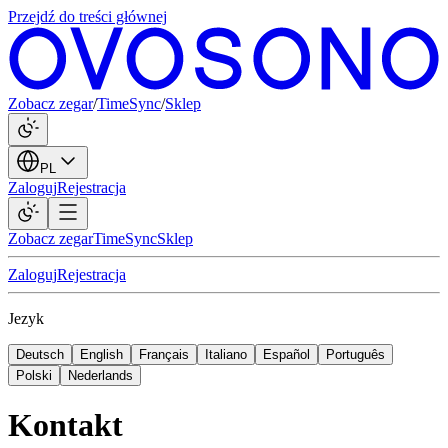
Przejdź do treści głównej
Zobacz zegar
/
TimeSync
/
Sklep
PL
Zaloguj
Rejestracja
Zobacz zegar
TimeSync
Sklep
Zaloguj
Rejestracja
Jezyk
Deutsch
English
Français
Italiano
Español
Português
Polski
Nederlands
Kontakt