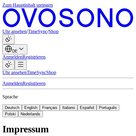
Zum Hauptinhalt springen
Uhr ansehen
/
TimeSync
/
Shop
DE
Anmelden
Registrieren
Uhr ansehen
TimeSync
Shop
Anmelden
Registrieren
Sprache
Deutsch
English
Français
Italiano
Español
Português
Polski
Nederlands
Impressum