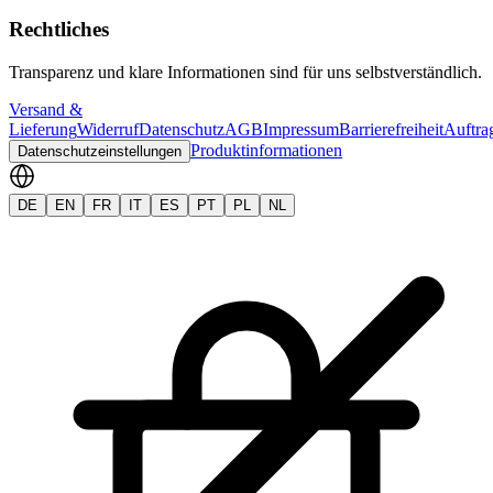
Rechtliches
Transparenz und klare Informationen sind für uns selbstverständlich.
Versand &
Lieferung
Widerruf
Datenschutz
AGB
Impressum
Barrierefreiheit
Auftra
Produktinformationen
Datenschutzeinstellungen
DE
EN
FR
IT
ES
PT
PL
NL