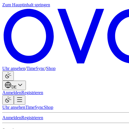
Zum Hauptinhalt springen
Uhr ansehen
/
TimeSync
/
Shop
DE
Anmelden
Registrieren
Uhr ansehen
TimeSync
Shop
Anmelden
Registrieren