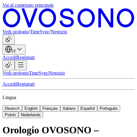
Vai al contenuto principale
Vedi orologio
/
TimeSync
/
Negozio
IT
Accedi
Registrati
Vedi orologio
TimeSync
Negozio
Accedi
Registrati
Lingua
Deutsch
English
Français
Italiano
Español
Português
Polski
Nederlands
Orologio OVOSONO –