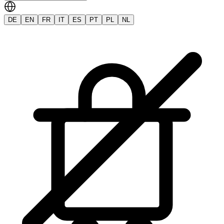
DE
EN
FR
IT
ES
PT
PL
NL